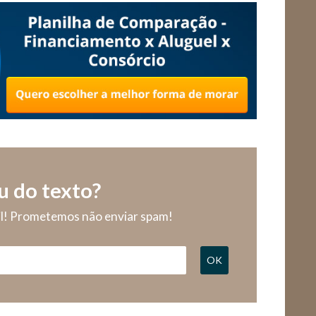
u do texto?
il! Prometemos não enviar spam!
OK