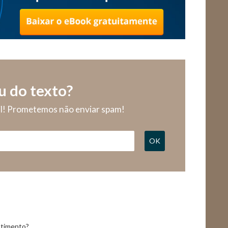
u do texto?
il! Prometemos não enviar spam!
OK
stimento?