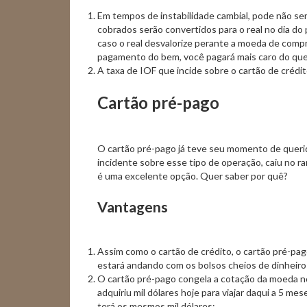
Em tempos de instabilidade cambial, pode não ser 
cobrados serão convertidos para o real no dia do
caso o real desvalorize perante a moeda de comp
pagamento do bem, você pagará mais caro do que
A taxa de IOF que incide sobre o cartão de crédi
Cartão pré-pago
O cartão pré-pago já teve seu momento de quer
incidente sobre esse tipo de operação, caiu no r
é uma excelente opção. Quer saber por quê?
Vantagens
Assim como o cartão de crédito, o cartão pré-pag
estará andando com os bolsos cheios de dinheiro 
O cartão pré-pago congela a cotação da moeda n
adquiriu mil dólares hoje para viajar daqui a 5 m
terá os mesmos mil dólares;