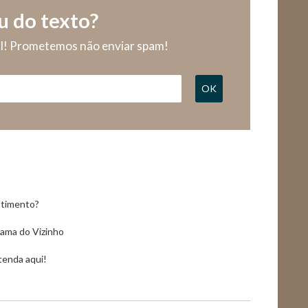
u do texto?
il! Prometemos não enviar spam!
OK
stimento?
ama do Vizinho
ntenda aqui!