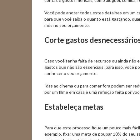
contas e gastos mensais, como aluguel, comida, ro
Você pode anotar todos estes detalhes em um cad
para que você saiba o quanto está gastando, qua
mês no seu orçamento.
Corte gastos desnecessário
Caso você tenha falta de recursos ou ainda não e
gastos que não são essenciais; para isso, você po
conhecer o seu orçamento.
Idas ao cinema ou para comer fora podem ser redu
por um filme em casa e uma refeição feita por vo
Estabeleça metas
Para que este processo fique um pouco mais fácil
exemplo, fixar uma meta de poupar 10% do seu sa