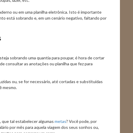
upas, lazer, etc.
erno ou em uma planilha eletrônica. Isto é importante
nto está sobrando e, em um cenário negativo, faltando por
s
steja sobrando uma quantia para poupar, é hora de cortar
de consultar as anotações ou planilha que fez para
zidas ou, se for necessário, até cortadas e substituídas
cê mesmo.
, que tal estabelecer algumas
metas
? Você pode, por
lário por mês para aquela viagem dos seus sonhos ou,