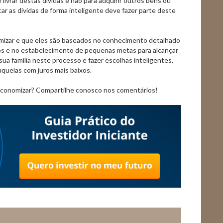
 livrar destas dívidas e não para adquirir outros bens ou
car as dívidas de forma inteligente deve fazer parte deste
mizar e que eles são baseados no conhecimento detalhado
os e no estabelecimento de pequenas metas para alcançar
sua família neste processo e fazer escolhas inteligentes,
 aquelas com juros mais baixos.
 economizar? Compartilhe conosco nos comentários!