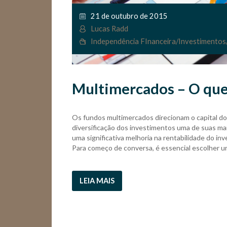
21 de outubro de 2015
Lucas Radd
Independência FInanceira
/
Investimentos
Multimercados – O que 
Os fundos multimercados direcionam o capital do 
diversificação dos investimentos uma de suas ma
uma significativa melhoria na rentabilidade do i
Para começo de conversa, é essencial escolher u
LEIA MAIS