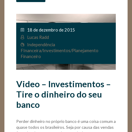
18 de dezembro de 2015
Lucas Radd
Independência
FInanceira
/
Investimentos
/
Planejamento
Financeiro
Video – Investimentos –
Tire o dinheiro do seu
banco
Perder dinheiro no próprio banco é uma coisa comum a
quase todos os brasileiros. Seja por causa das vendas