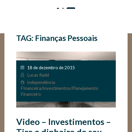
TAG: Finanças Pessoais
18 de dezembro de 2015
Lucas Radd
Independência
FInanceira
/
Investimentos
/
Planejamento
Financeiro
Video – Investimentos –
Tire o dinheiro do seu