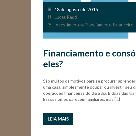
18 de agosto de 2015
Lucas Radd
Investimentos
/
Planejamento Financeiro
Financiamento e consór
eles?
São muitos os motivos para se procurar aprender
uma casa, simplesmente poupar ou investir seu di
operações financeiras do dia a dia. E duas das t
Esses nomes parecem familiares, mas […]
LEIA MAIS