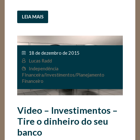
LEIA MAIS
18 de dezembro de 2015
Lucas Radd
Independência
FInanceira
/
Investimentos
/
Planejamento
Financeiro
Video – Investimentos –
Tire o dinheiro do seu
banco